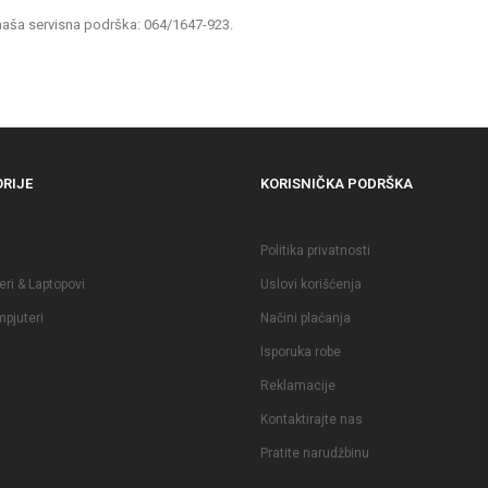
 naša servisna podrška: 064/1647-923.
RIJE
KORISNIČKA PODRŠKA
Politika privatnosti
ri & Laptopovi
Uslovi korišćenja
pjuteri
Načini plaćanja
Isporuka robe
Reklamacije
Kontaktirajte nas
Pratite narudžbinu