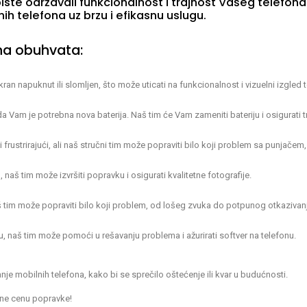
biste održavali funkcionalnost i trajnost Vašeg telefona
nih telefona uz brzu i efikasnu uslugu.
ona obuhvata:
n napuknut ili slomljen, što može uticati na funkcionalnost i vizuelni izgled 
a Vam je potrebna nova baterija. Naš tim će Vam zameniti bateriju i osigurati t
rustrirajući, ali naš stručni tim može popraviti bilo koji problem sa punjače
š tim može izvršiti popravku i osigurati kvalitetne fotografije.
aš tim može popraviti bilo koji problem, od lošeg zvuka do potpunog otkazivan
naš tim može pomoći u rešavanju problema i ažurirati softver na telefonu.
je mobilnih telefona, kako bi se sprečilo oštećenje ili kvar u budućnosti.
ene cenu popravke!