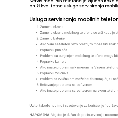
Servis mobilnih telefona je ključan kako 
pruži kvalitetne usluge servisiranja mobil
Usluga servisiranja mobilnih telef
Zamenu ekrana
Zamena ekrana mobilnog telefona se vrši kada je ekra
Zamenu baterije
Ako Vam se telefon brzo prazni, to može biti znak d
Popravku punjača
Problemi sa punjenjem mobilnog telefona mogu biti f
Popravku kamera
Ako imate problem sa kamerom na Vašem telefonu, na
Popravku zvučnika
Problem sa zvučnikom može biti frustrirajući, ali n
Rešavanje problema sa softverom
Ako imate problema sa softverom na svom telefonu, 
Uz to, takođe nudimo i savetovanje za korišćenje i održavan
NAPOMENA
: Majstor je dužan da pre intervencije napom