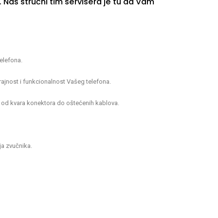
. Naš stručni tim servisera je tu da Vam
telefona.
rajnost i funkcionalnost Vašeg telefona.
m, od kvara konektora do oštećenih kablova.
ja zvučnika.